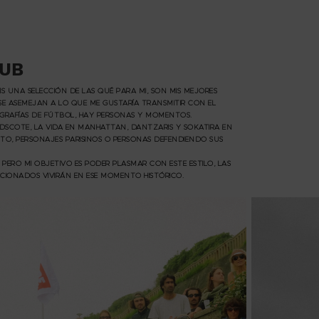
LUB
S UNA SELECCIÓN DE LAS QUÉ PARA MI, SON MIS MEJORES
SE ASEMEJAN A LO QUE ME GUSTARÍA TRANSMITIR CON EL
GRAFÍAS DE FÚTBOL, HAY PERSONAS Y MOMENTOS.
ODSCOTE, LA VIDA EN MANHATTAN, DANTZARIS Y SOKATIRA EN
GIPTO, PERSONAJES PARISINOS O PERSONAS DEFENDIENDO SUS
L PERO MI OBJETIVO ES PODER PLASMAR CON ESTE ESTILO, LAS
CIONADOS VIVIRÁN EN ESE MOMENTO HISTÓRICO.