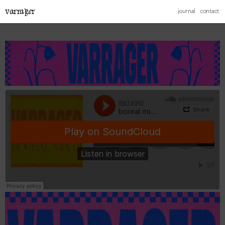
varrager
journal
contact