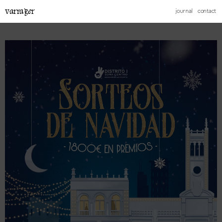
varrager
journal
contact