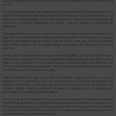
es que no los seguían porque quien coordinaba a las brigadas ni siquiera estaba sobre el
terreno.
En cualquiera de los casos, Mario destaca que los brigadistas dieron todo lo que tenían y su
papel fue fundamental para salvar al pueblo y de nuevo, en cualquiera de los casos, nos
dice que es imposible apagar un incendio que se lleva por delante las 9.000 hectáreas en 48
horas con unos pocos brigadistas, los vecinos y alguna pasada a cuentagotas de
helicóptero.
Avanzaba el día y todo se iba cumpliendo tal cual lo habían predecido los vecinos. Mario
describe como, textualmente, avisaba a los bomberos de por dónde bajaría el fuego, les
explicaba la topografía de las lomas y valles de la zona y por qué actuaría el fuego de
determinada manera. Ellos no podían seguir sus consejos, de nuevo por limitaciones
externas.
A mediodía el fuego estaba ya a escasos metros del pueblo, justo por donde los vecinos
habían dicho que entraría. Mario, ya desesperado, desobedeció todas las órdenes y, con el
mechero que aparece en una de las fotografías, prendió la ladera que tenemos justo
enfrente mientras hablamos sobre esto. Hizo el contrafuego perfecto y en ese momento y
por ese frente, en 5 minutos salvó el pueblo.
Mientras sucedía todo esto, la Guardia Civil desalojó. Algunos se fueron y otros se
quedaron. Entre ellos Mario y Toño. Se quedaron junto a varios vecinos, ganaderos de
Liébana y 3 bomberos. Unas 30 personas. Ellos mismos reconocen que si en ese momento
hubieran habido medios se habrían ido, pero la realidad es que el pueblo quedó
abandonado a su suerte y por eso se quedaron.
Toño nos cuenta cómo esa tarde vio con sus propios ojos pasar a 5 helicópteros seguidos
hacia el pinar de Llánaves. No saben el porqué de esa decisión, para ellos no tiene sentido. O
bien para proteger el pinar, o bien para proteger Picos de Europa, o bien porque daban
por perdido Portilla de la Reina. Lo cierto es que en ese momento, el pueblo seguía en pie
con sus vecinos dentro, intentando salvarlo.