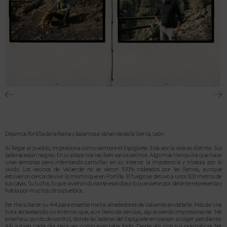
Dejamos Portilla de la Reina y bajamos a Valverde de la Sierra, León.
Al llegar al pueblo, impresiona como siempre el Espigüete. Esta vez la vista es distinta. Sus
laderas están negras. En su plaza nos reciben varios vecinos. Algo más tranquilos que hace
unas semanas pero intentando camuflar en su interior la impotencia y tristeza por lo
vivido. Los vecinos de Valverde no se vieron 100% rodeados por las llamas, aunque
estuvieron cerca de vivir lo mismo que en Portilla. El fuego se detuvo a unos 500 metros de
sus casas. Su lucha, lo que vivieron durante esos días y lo que viene por delante representa y
habla por muchos otros pueblos.
Fer me sube en su 4×4 para enseñarme los alrededores de Valverde en detalle. Más de una
hora atravesando un entorno que, aún lleno de cenizas, sigue siendo impresionante. Me
enseña su punto de control, donde las laderas del Espigüete empiezan a coger pendiente.
Allí subían cada día para ver como avanzaba todo. Desde allí, con sus prismáticos Fer