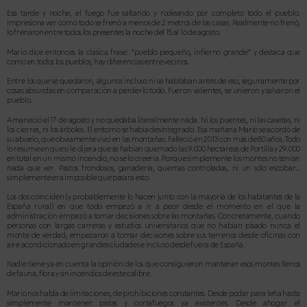
Esa tarde y noche, el fuego fue saltando y rodeando por completo todo el pueblo.
Impresiona ver cómo todo se frenó a menos de 2 metros de las casas. Realmente no frenó,
lo frenaron entre todos los presentes la noche del 15 al 16 de agosto.
Mario dice entonces la clásica frase: “pueblo pequeño, infierno grande” y destaca que
como en todos los pueblos, hay diferencias entre vecinos.
Entre los que se quedaron, algunos incluso ni se hablaban antes de eso, seguramente por
cosas absurdas en comparación a perderlo todo. Fueron valientes, se unieron y salvaron el
pueblo.
Amaneció el 17 de agosto y no quedaba literalmente nada. Ni los puentes, ni las casetas, ni
los cierres, ni los árbo
les. El entorno se había des
integrado. Esa mañana Mario se acordó de
su abuelo, que obviamente vivió en las montañas. Falleció en 2013 con más de 80 años. Todo
lo resume en que si le dijera que se habían quemado las 9.000 hectáreas de Portilla y 29.000
en total en un mismo incendio, no se lo creería. Porque simplemente los montes no tenían
nada que ver. Pastos frondosos, ganadería, quemas controladas, ni un sólo escobar…
simplemente era imposible que pasara esto.
Los dos coinciden (y probablemente lo hacen junto con la mayoría de los habitantes de la
España rural) en que todo empezó a ir a peor desde el momento en el que la
administración empezó a tomar decisiones sobre las montañas. Concretamente, cuando
personas con largas carreras y estudios universitarios que no habían pisado nunca el
monte de verdad, empezaron a tomar decisiones sobre sus terrenos desde oficinas con
aire acondicionado en grandes ciudades e incluso desde fuera de España.
Nadie tiene ya en cuenta la opinión de los que consiguieron mantener esos montes llenos
de fauna, flora y sin incendios de este calibre.
Mario nos habla de limitaciones, de prohibiciones cons
tantes. Desde podar para leña hasta
simplemente mantener pistas y cortafuegos ya exis
tentes. Desde ahogar el