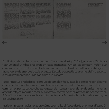
En Portilla de la Reina nos reciben Mario (alcalde) y Toño (ganadero Cántabro
tras
humante). Ambos crecieron en estas montañas. Ambos las conocen mejor que
cualquiera de los que leemos esto ahora mismo. Nos hablan de sus valles escondidos, de su
fauna, de la vida en el pueblo, de los pastos. De todo lo que solía pasar antes del 14 de agosto.
Ahora literalmente no queda nada más que las casas.
Recorrimos sus alrededores, lo que un día también fue su casa, la de su ganado y el punto
de encuentro para turis
tas recurrentes y no tan recurrentes. Subimos hasta el puerto,
caminamos por sus pastos y chozas y a pesar de intentar hablar de la vida en las montañas
antes de esto, es imposible hacerlo. A escasos 2 metros de las casas y con un perímetros de
360º, sólo hay ceniza, no queda absolutamente nada. Es inevitable hablar del incendio y de
lo que viene ahora.
Mario empieza a hablarnos sobre cómo veían ellos el fuego desde el primer día, según