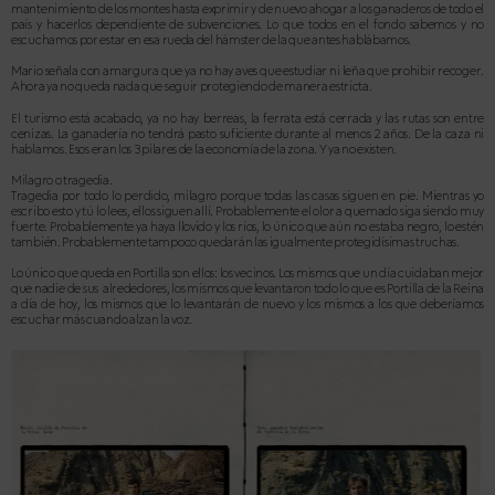
mantenimiento de los montes hasta exprimir y de nuevo ahogar a los ganaderos de todo el
país y hacerlos dependiente de subvenciones. Lo que todos en el fondo sabemos y no
escuchamos por estar en esa rueda del hámster de la que antes hablábamos.
Mario señala con amargura que ya no hay aves que estudiar ni leña que prohibir recoger.
Ahora ya no queda nada que seguir protegiendo de manera estricta.
El turismo está acabado, ya no hay berreas, la ferrata está cerrada y las rutas son entre
cenizas. La ganadería no tendrá pasto suficiente durante al menos 2 años. De la caza ni
hablamos. Esos eran los 3 pilares de la economía de la zona. Y ya no existen.
Milagro o tragedia.
Tragedia por todo lo perdido, milagro porque todas las casas siguen en pie. Mientras yo
escribo esto y tú lo lees, ellos siguen allí. Probablemente el olor a quemado siga siendo muy
fuerte. Probablemente ya haya llovido y los ríos, lo único que aún no estaba negro, lo estén
también. Probablemente tampoco quedarán las igualmente protegidísimas truchas.
Lo único que queda en Porti
lla son ellos: los vecinos. Los mismos que un día cuidaban mejor
que nadie de sus
alrededores, los mismos que levantaron todo lo que es Portilla de la Reina
a día de hoy, los mismos que lo levantarán de nuevo y los mismos a los que deberíamos
escuchar más cuando alzan la voz.