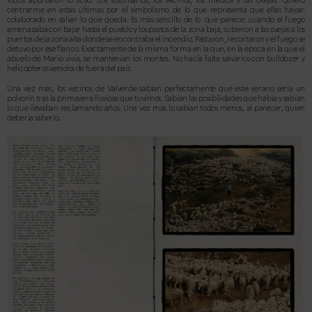
Todos aportaron lo suyo. Los voluntarios, los vecinos, los medios y las ovejas. Quiero
centrarme en estas últimas por el simbolismo de lo que representa que ellas hayan
colaborado en salvar lo que queda. Es más sencillo de lo que parece: cuando el fuego
amenazaba con bajar hasta el pueblo y los pastos de la zona baja, subieron a las ovejas a los
puertos de la zona alta donde se encontraba el incendio. Pastaron, recortaron y el fuego se
detuvo por ese flanco. Exactamente de la misma forma en la que, en la época en la que el
abuelo de Mario vivía, se mantenían los montes. No hacía falta salvarlos con bulldozer y
helicópteros venidos de fuera del país.
Una vez más, los vecinos de Valverde sabían perfectamente que este verano sería un
polvorín tras la primavera lluviosa que tuvimos. Sabían las posibilidades que había y sabían
lo que llevaban reclamando años. Una vez más lo sabían todos menos, al parecer, quien
debería saberlo.