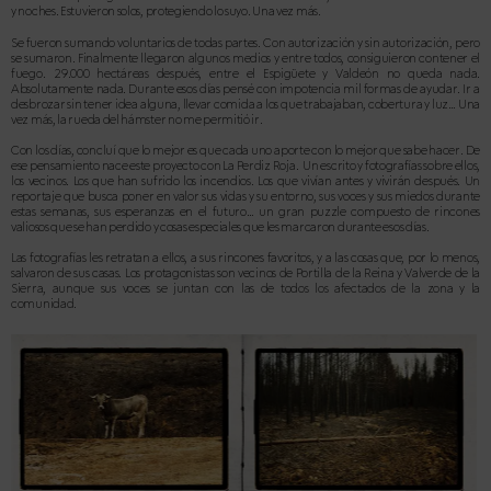
y noches. Estuvieron solos, protegiendo lo suyo. Una vez más.
Se fueron sumando voluntarios de todas partes. Con autorización y sin autorización, pero
se sumaron. Finalmente llegaron algunos medios y entre todos, consiguieron contener el
fuego.
29.000 hectáreas después, entre el Espigüete y Valdeón no queda nada.
Absolutamente nada. Durante esos días pensé con impotencia mil formas de ayudar. Ir a
desbrozar sin tener idea alguna, llevar comida a los que trabajaban, cobertura y luz… Una
vez más, la rueda del hámster no me permitió ir.
Con los días, concluí que lo mejor es que cada uno aporte con lo mejor que sabe hacer. De
ese pensamiento nace este proyecto con La Perdiz Roja.
Un escrito y fotografías sobre ellos,
los vecinos. Los que han sufrido los incendios. Los que vivían antes y vivirán después. Un
reportaje que busca poner en valor sus vidas y su entorno, sus voces y sus miedos durante
estas semanas, sus esperanzas en el futuro… un gran puzzle compuesto de rincones
valiosos que se han perdido y cosas especiales que les marcaron durante esos días.
Las fotografías les retratan a ellos, a sus rincones favoritos, y a las cosas que, por lo menos,
salvaron de sus casas. Los protagonistas son vecinos de Portilla de la Reina y Valverde de la
Sierra, aunque sus voces se juntan con las de todos los afectados de la zona y la
comunidad.