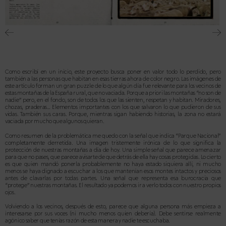
Como escribí en un inicio, este proyecto busca poner en valor todo lo perdido, pero
también a las personas que habitan en esas tierras ahora de color negro. Las imágenes de
este artículo forman un gran puzzle de lo que algún día fue relevante para los vecinos de
estas montañas de la España rural, que no vaciada. Porque a priori las montañas “no son de
nadie” pero, en el fondo, son de todos los que las sienten, respetan y habitan. Miradores,
chozas, praderas… Elementos importantes con los que salvaron lo que pudieron de sus
vidas. También sus caras. Porque, mientras sigan habiendo historias, la zona no estará
vaciada por mucho que algunos quieran.
Como resumen de la problemática me quedo con la señal que indica “Parque Nacional”
completamente derretida. Una imagen tristemente irónica de lo que significa la
protección de nuestras montañas a día de hoy. Una simple señal que parece amenazar
para que no pases, que parece avisarte de que detrás de ella hay cosas protegidas. Lo cierto
es que quien mandó ponerla probablemente no haya estado siquiera allí, ni mucho
menos se haya dignado a escuchar a los que mantenían esos montes intactos y preciosos
antes de clavarlas por todas partes. Una señal que representa esa burocracia que
“protege” nuestras montañas. El resultado ya podemos ir a verlo todos con nuestro propios
ojos.
Volviendo a los vecinos, des
pués de esto, parece que alguna persona más empieza a
interesarse por sus voces (ni mucho menos quien debería). Debe sentirse realmente
agó
nico saber que tenías razón de esta manera y nadie te escuchaba.