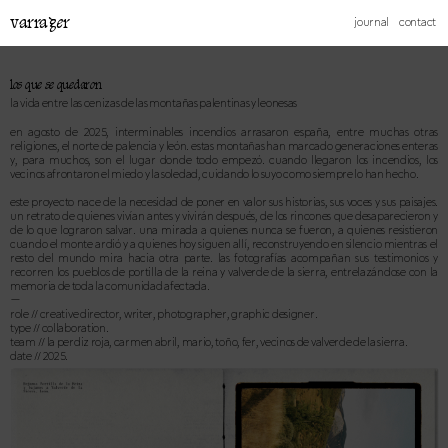
varrager
journal
contact
los que se quedaron
la vida entre las cenizas de las montañas palentinas y leonesas
en agosto de 2025, interminables incendios arrasaron españa, entre muchas otras
religiones, el norte de palencia y león. estas montañas han marcado generaciones enteras
y, para muchos, son el lugar donde todo empezó. cuando llegaron los incendios, los
vecinos afrontaron el miedo y la soledad, cuidando lo suyo como siempre lo han hecho.
este proyecto nace de la necesidad de poner en valor sus historias, sus voces y sus paisajes.
un retrato de quienes vivían antes y vivirán después, de los rincones que desaparecieron y
de lo que lograron salvar. una mirada a quienes nunca se fueron, a quienes resistieron
cuando el monte ardió y a quienes hoy siguen allí, reconstruyendo en silencio mientras el
resto del mundo mira hacia otra parte. las fotografías acompañan sus testimonios y
recorren los pueblos de portilla de la reina y valverde de la sierra, entrelazándose con la
memoria de toda la comunidad afectada.
—
role // creative director, writer, photographer, graphic designer.
type // collaboration.
team // la perdiz roja, carmen abril, mario, toño, fer, vecinos de valverde de la sierra.
date // 2025.