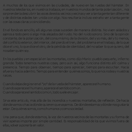
A muchos de los que vivimos en las ciudades, de nuevo en las ruedas del hámster. En
nues
tros telediarios, en nuestros trabajos, en nuestros mundos de tanta polarización… nos
sorprendería descubrir las voces de estos vecinos y vecinas y ver a tanta gente tan diferente
y de distintas edades tan unida con algo. Nos resultaría incluso extraño ver a tanta gente
con las cosas claras y coincidiendo.
En el fondo es sencillo, allí algunas cosas suceden de manera distinta. No viven ais
lados y
ajenos a todo pero si algo más alejados del ruido. No del ruido sonoro. Sino de la opinión
constante, de la polarización, del consumismo, de la división, del y yo más, del y tú menos,
del conflicto exterior, del interior, del pierdo el tren, del problema en el trabajo, de lo que
dice el uno, lo que dice el otro, de la pérdida de identidad, del no saber lo que quiero, del
no saber quién soy.
En los pueblos y en especial en las montañas, como dijo Mario: pueblo pequeño, infierno
grande. Todos tenemos nues
tras cosas, pero aún así, algo funciona distinto allí: calma y
presencia. Tiempo para observar, tiempo para apreciar, tiempo para escuchar. Hacia
afuera y hacia adentro. Tiempo para entender quiénes somos, lo que nos rodea y nuestras
raíces.
Cuando dejas de girar en el “yo” de la rueda del hámster, aparece el humano.
Cuando aparece el humano, aparece el sentido común.
Cuando aparece el sentido común, todo suele encajar.
Sirva este artículo, más allá de los incendios y nuestras montañas, de reflexión. De hacia
dónde vamos o hacia dónde quieren que vayamos. De dónde estamos y dónde nos gustaría
estar. De quiénes somos, como humanos y como sociedad.
Una pena que, donde estamos, la voz de nuestros vecinos de las montañas y su forma de
vivir apenas importe por simple cantidad. Es responsabilidad de los que vivimos fuera de
ellas, volver a ponerla en valor.