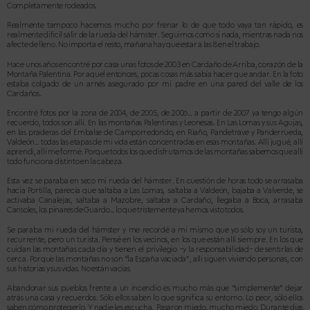
Completamente rodeados.
Realmente tampoco hacemos mucho por frenar lo de que todo vaya tan rápido, es
realmente difícil salir de la rueda del hámster. Seguimos como si nada, mientras nada nos
afecte de lleno. No importa el resto, mañana hay que estar a las 8 en el trabajo.
Hace unos años encontré por casa unas fotos de 2003 en Cardaño de Arriba, corazón de la
Montaña Palentina. Por aquel entonces, pocas cosas más sabía hacer que andar. En la foto
estaba colgado de un arnés asegurado por mi padre en una pared del valle de los
Cardaños.
Encontré fotos por la zona de 2004, de 2005, de 2006… a partir de 2007 ya tengo algún
recuerdo, todos son allí. En las montañas Palentinas y Leonesas. En Las Lomas y sus Agujas,
en las praderas del Embalse de Camporredondo, en Riaño, Pandetrave y Panderrueda,
Valdeón… todas las etapas de mi vida están concentradas en esas montañas. Allí jugué, allí
aprendí, allí me formé. Porque todos los que disfrutamos de las montañas sabemos que allí
todo funciona distinto en la cabeza.
Esta vez se paraba en seco mi rueda del hámster. En cues
tión de horas todo se arrasaba
hacia Portilla, parecía que saltaba a Las Lomas,
saltaba a Valdeón, bajaba a Valverde, se
activaba Canalejas, saltaba a Mazobre, saltaba a Cardaño, llegaba a Boca, arrasaba
Cansoles, los pinares de Guardo… lo que tristemente ya hemos visto todos.
Se paraba mi rueda del hámster y me recordé a mi mismo que yo sólo soy un turista,
recurrente, pero un turista. Pensé en los vecinos, en los que están allí siempre. En los que
cuidan las montañas cada día y tienen el privilegio -y la responsabilidad- de sentirlas de
cerca. Porque las montañas no son “la España vaciada”, allí siguen viviendo personas, con
sus historias y sus vidas. No están vacías.
Abandonar sus pueblos frente a un incendio es mucho más que “simplemente” dejar
atrás una casa y recuerdos. Sólo ellos saben lo que significa su entorno. Lo peor, sólo ellos
saben cómo protegerlo. Y nadie les escucha.
Pasaron miedo, mucho miedo. Durante días