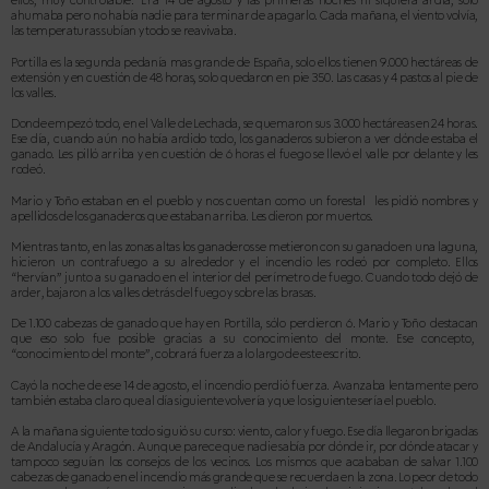
ellos, muy controlable.
Era 14 de agosto y las primeras noches ni siquiera ardía, sólo
ahumaba pero no había nadie para terminar de apagarlo. Cada mañana, el viento volvía,
las temperaturas subían y todo se reavivaba.
Portilla es la segunda pedanía mas grande de España, solo ellos tienen 9.000 hectáreas de
extensión y en cuestión de 48 horas, solo quedaron en pie 350. Las casas y 4 pastos al pie de
los valles.
Donde empezó todo, en el Valle de Lechada, se quemaron sus 3.000 hectáreas en 24 horas.
Ese día, cuando aún no había ardido todo, los ganaderos subieron a ver dónde estaba el
ganado. Les pilló arriba y en cuestión de 6 horas el fuego se llevó el valle por delante y les
rodeó.
Mario y Toño estaban en el pueblo y nos cuentan como un forestal les pidió nombres y
apellidos de los ganaderos que estaban arriba. Les dieron por muertos.
Mientras tanto, en las zonas altas los ganaderos se metieron con su ganado en una laguna,
hicieron un contrafuego a su alrededor y el incendio les rodeó por completo. Ellos
“hervían” junto a su ganado en el interior del perímetro de fuego. Cuando todo dejó de
arder, bajaron a los valles detrás del fuego y sobre las brasas.
De 1.100 cabezas de ganado que hay en Portilla, sólo perdieron 6. Mario y Toño
destacan
que eso solo fue posible gracias a su conocimiento del monte. Ese concepto,
“conocimiento del monte”, cobrará fuerza a lo largo de este escrito.
Cayó la noche de ese 14 de agosto, el incendio perdió fuerza. Avanzaba lentamente pero
también estaba claro que al día siguiente volvería y que lo siguiente sería el pueblo.
A la mañana siguiente todo siguió su curso: viento, calor y fuego. Ese día llegaron brigadas
de Andalucía y Aragón. Aunque parece que nadie sabía por dónde ir, por dónde atacar y
tampoco seguían los consejos de los vecinos. Los mismos que acababan de salvar 1.100
cabezas de ganado en el incendio más grande que se recuerda en la zona. Lo peor de todo