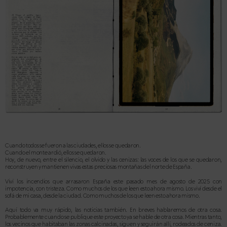
Cuando todos se fueron a las ciudades, ellos se quedaron.
Cuando el monte ardió, ellos se quedaron.
Hoy, de nuevo, entre el silencio, el olvido y las cenizas: las voces de los que se quedaron,
reconstruyen y mantienen vivas estas preciosas montañas del norte de España.
Viví los incendios que arrasaron España este pasado mes de agosto de 2025 con
impotencia, con tristeza. Como muchos de los que leen esto ahora mismo. Los viví desde el
sofá de mi casa, desde la ciudad. Como muchos de los que leen esto ahora mismo.
Aquí todo va muy rápido, las noticias también. En breves hablaremos de otra cosa.
Probablemente cuando se publique este proyecto ya se hable de otra cosa. Mientras tanto,
los vecinos que habitaban las zonas calcinadas, siguen y seguirán allí, rodeados de ceniza.