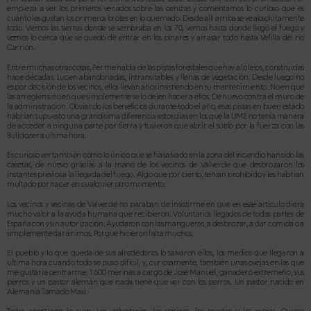
empieza a ver los primeros venados sobre las cenizas y comentamos lo curioso que es
cuánto les gustan los primeros brotes en lo quemado. Desde allí arriba se ve absolutamente
todo. Vemos las tierras donde se sembraba en los 70, vemos hasta donde llegó el fuego y
vemos lo cerca que se quedó de entrar en los pinares y arrasar todo hasta Velilla del río
Carrión.
Entre muchas otras cosas, Fer me habla de las pistas fores
tales que hay a lo lejos, cons
truidas
hace décadas. Lucen abandonadas, intransitables y llenas de vegetación. Desde luego no
es por decisión de los vecinos, ellos llevan años insistiendo en su mantenimiento. No en que
las arreglen sino en que simplemente se lo dejen hacer a ellos. De nuevo contra el muro de
la administración. Obviando los beneficios durante todo el año, esas pistas en buen estado
habrían supuesto una grandísima diferencia estos días en los que la UME no tenía manera
de acceder a ninguna parte por tierra y tuvieron que abrir el suelo por la fuerza con las
Bulldozer a última hora.
Es curioso ver también cómo lo único que se ha salvado en la zona del incendio han sido las
casetas, de nuevo gracias a la mano de los vecinos de Valverde que desbrozaron los
instantes previos a la llegada del fuego. Algo que por cierto, tenían prohibido y les habrían
multado por hacer en cualquier otro momento.
Los vecinos y vecinas de Valverde no paraban de insistirme en que en este artículo diera
mucho valor a la ayuda humana que recibieron. Voluntarios llegados de todas partes de
España con y sin autorización. Ayudaron con las mangueras, a desbrozar, a dar comida o a
simplemente dar ánimos. Porque hicieron falta muchos.
El pueblo y lo que queda de sus alrededores lo salvaron ellos, los medios que llegaron a
última hora cuando todo se puso difícil, y, curiosamente, también unas ovejas en las que
me gustaría centrarme. 1.600 merinas a cargo de José Manuel, ganadero extremeño, sus
perros y un pastor alemán que nada tiene que ver con los perros. Un pastor nacido en
Alemania llamado Maxi.