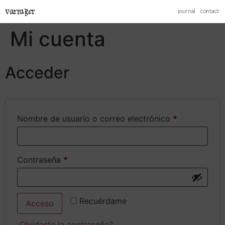
varrager
journal
contact
Mi cuenta
Acceder
Nombre de usuario o correo electrónico
*
Contraseña
*
Recuérdame
Acceso
¿Olvidaste la contraseña?