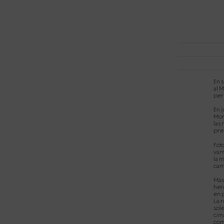
En 
al M
per
En j
Mon
las 
pre
Fot
var
la 
cam
Más 
her
en 
La r
sole
cima
com