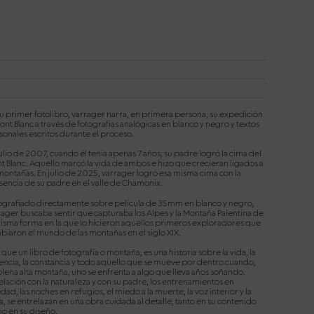
su primer fotolibro, varrager narra, en primera persona, su expedición
ont Blanc a través de fotografías analógicas en blanco y negro y textos
sonales escritos durante el proceso.
ulio de 2007, cuando él tenía apenas 7 años, su padre logró la cima del
t Blanc. Aquello marcó la vida de ambos e hizo que crecieran ligados a
montañas. En julio de 2025, varrager logró esa misma cima con la
sencia de su padre en el valle de Chamonix.
ografiado directamente sobre película de 35mm en blanco y negro,
rager buscaba sentir que capturaba los Alpes y la Montaña Palentina de
misma forma en la que lo hicieron aquellos primeros exploradores que
biaron el mundo de las montañas en el siglo XIX.
que un libro de fotografía o montaña, es una historia sobre la vida, la
encia, la constancia y todo aquello que se mueve por dentro cuando,
plena alta montaña, uno se enfrenta a algo que lleva años soñando.
elación con la naturaleza y con su padre, los entrenamientos en
dad, las noches en refugios, el miedo a la muerte, la voz interior y la
, se entrelazan en una obra cuidada al detalle, tanto en su contenido
o en su diseño.