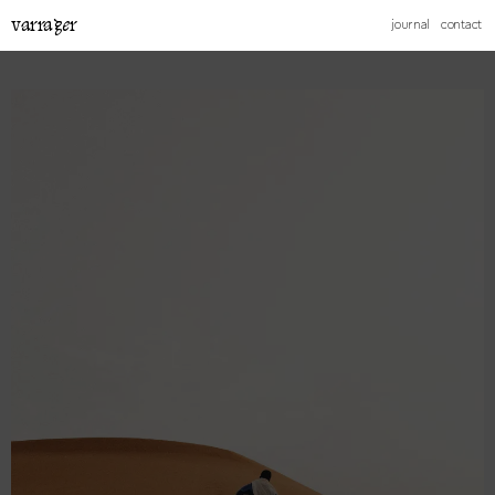
varrager
journal
contact