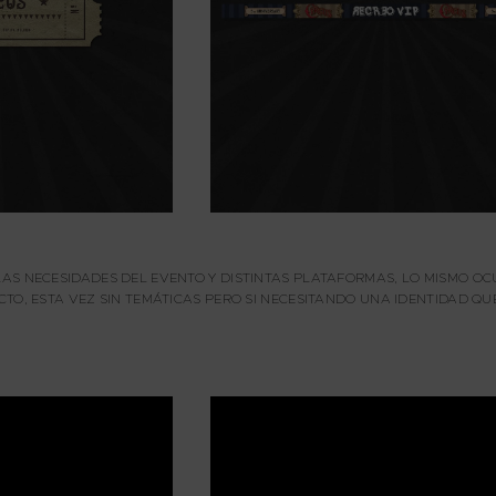
AS NECESIDADES DEL EVENTO Y DISTINTAS PLATAFORMAS, LO MISMO OCU
CTO, ESTA VEZ SIN TEMÁTICAS PERO SI NECESITANDO UNA IDENTIDAD QU