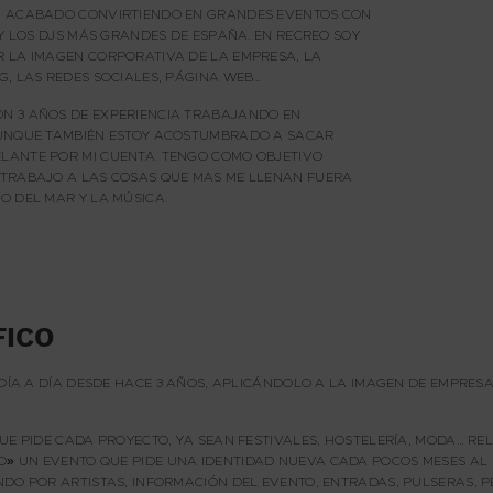
N ACABADO CONVIRTIENDO EN GRANDES EVENTOS CON
 Y LOS DJS MÁS GRANDES DE ESPAÑA. EN RECREO SOY
 LA IMAGEN CORPORATIVA DE LA EMPRESA, LA
G, LAS REDES SOCIALES, PÁGINA WEB…
N 3 AÑOS DE EXPERIENCIA TRABAJANDO EN
AUNQUE TAMBIÉN ESTOY ACOSTUMBRADO A SACAR
LANTE POR MI CUENTA. TENGO COMO OBJETIVO
 TRABAJO A LAS COSAS QUE MAS ME LLENAN FUERA
O DEL MAR Y LA MÚSICA.
FICO
 DÍA A DÍA DESDE HACE 3 AÑOS, APLICÁNDOLO A LA IMAGEN DE EMPRES
QUE PIDE CADA PROYECTO, YA SEAN FESTIVALES, HOSTELERÍA, MODA… 
EO»
UN EVENTO QUE PIDE UNA IDENTIDAD NUEVA CADA POCOS MESES AL 
DO POR ARTISTAS, INFORMACIÓN DEL EVENTO, ENTRADAS, PULSERAS, PE