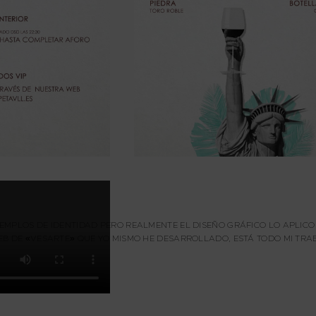
EMPLOS DE IDENTIDAD PERO REALMENTE EL DISEÑO GRÁFICO LO APLICO
EB DE «VESARTE» QUE YO MISMO HE DESARROLLADO, ESTÁ TODO MI TRA