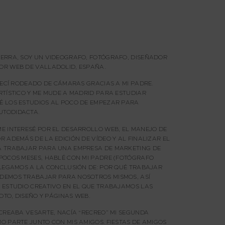
ERRA, SOY UN VIDEOGRAFO, FOTÓGRAFO, DISEÑADOR
OR WEB DE VALLADOLID, ESPAÑA.
CRECÍ RODEADO DE CÁMARAS GRACIAS A MI PADRE.
RTÍSTICO Y ME MUDE A MADRID PARA ESTUDIAR
É LOS ESTUDIOS AL POCO DE EMPEZAR PARA
UTODIDACTA.
E INTERESÉ POR EL DESARROLLO WEB, EL MANEJO DE
 ADEMÁS DE LA EDICIÓN DE VÍDEO Y AL FINALIZAR EL
A TRABAJAR PARA UNA EMPRESA DE MARKETING DE
POCOS MESES, HABLÉ CON MI PADRE (FOTÓGRAFO
LLEGAMOS A LA CONCLUSIÓN DE: POR QUÉ TRABAJAR
DEMOS TRABAJAR PARA NOSOTROS MISMOS, ASÍ
 ESTUDIO CREATIVO EN EL QUE TRABAJAMOS LAS
FOTO, DISEÑO Y PÁGINAS WEB.
 CREABA VESARTE, NACÍA “RECREO” MI SEGUNDA
O PARTE JUNTO CON MIS AMIGOS. FIESTAS DE AMIGOS