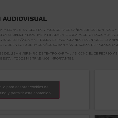
 AUDIOVISUAL
 APASIONA, MIS VIDEOS DE VIAJES DE HACE 5 AÑOS EMPEZARON POCO 
SPOTS PUBLICITARIOS HASTA FINALMENTE CREAR CORTOS DOCUMENTALES
EVISIÓN ESPAÑOLA Y AFTERMOVIES PARA GRANDES EVENTOS EL 25 ANIV
S QUE EN LOS 3 ÚLTIMOS AÑOS SUMAN MÁS DE 100.000 REPRODUCCION
 DEL 25 ANIVERSARIO DE TEATRO KAPITAL ASI COMO EL DE RECREO Y E
E ESTÁN TODOS MIS TRABAJOS IMPORTANTES.
clic para aceptar cookies de
ing y permitir este contenido