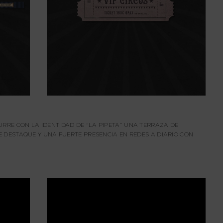
RRE CON LA IDENTIDAD DE “LA PIPETA” UNA TERRAZA DE
E DESTAQUE Y UNA FUERTE PRESENCIA EN REDES A DIARIO CON