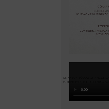
ESTO SON SÓLO 2 GRANDES EJ
DIFERENTES, EN LA PÁGINA W