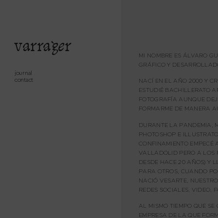
varrager
MI NOMBRE ES ÁLVARO GU
GRÁFICO Y DESARROLLAD
journal
contact
NACÍ EN EL AÑO 2000 Y 
ESTUDIÉ BACHILLERATO A
FOTOGRAFÍA AUNQUE DEJ
FORMARME DE MANERA A
DURANTE LA PANDEMIA, M
PHOTOSHOP E ILLUSTRATOR
CONFINAMIENTO EMPECÉ 
VALLADOLID PERO A LOS 
DESDE HACE 20 AÑOS) Y 
PARA OTROS, CUANDO PO
NACIÓ VESARTE, NUESTRO
REDES SOCIALES, VIDEO, 
AL MISMO TIEMPO QUE SE
EMPRESA DE LA QUE FORM