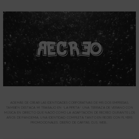
ADEMÁS DE CREAR LAS IDENTIDADES CORPORATIVAS DE MIS DOS EMPRESAS,
TAMBIÉN DESTACA MI TRABAJO EN “LA PIPETA” UNA TERRAZA DE VERANO CON
MÚSICA EN DIRECTO QUE NACIÓ COMO LA ADAPTACIÓN DE RECREO DURANTE LOS
AÑOS DE PANDEMIA, UNA IDENTIDAD COMPLETA TANTO EN REDES CON FLYERS
PROMOCIONALES, DISEÑO DE CARTAS, DJS, WEB…