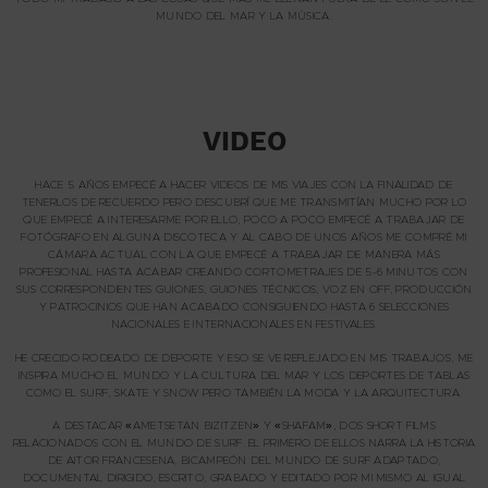
MUNDO DEL MAR Y LA MÚSICA.
VIDEO
HACE 5 AÑOS EMPECÉ A HACER VIDEOS DE MIS VIAJES CON LA FINALIDAD DE
TENERLOS DE RECUERDO PERO DESCUBRÍ QUE ME TRANSMITÍAN MUCHO POR LO
QUE EMPECÉ A INTERESARME POR ELLO, POCO A POCO EMPECÉ A TRABAJAR DE
FOTÓGRAFO EN ALGUNA DISCOTECA Y AL CABO DE UNOS AÑOS ME COMPRÉ MI
CÁMARA ACTUAL CON LA QUE EMPECÉ A TRABAJAR DE MANERA MÁS
PROFESIONAL HASTA ACABAR CREANDO CORTOMETRAJES DE 5-6 MINUTOS CON
SUS CORRESPONDIENTES GUIONES, GUIONES TÉCNICOS, VOZ EN OFF, PRODUCCIÓN
Y PATROCINIOS QUE HAN ACABADO CONSIGUIENDO HASTA 6 SELECCIONES
NACIONALES E INTERNACIONALES EN FESTIVALES.
HE CRECIDO RODEADO DE DEPORTE Y ESO SE VE REFLEJADO EN MIS TRABAJOS, ME
INSPIRA MUCHO EL MUNDO Y LA CULTURA DEL MAR Y LOS DEPORTES DE TABLAS
COMO EL SURF, SKATE Y SNOW PERO TAMBIÉN LA MODA Y LA ARQUITECTURA.
A DESTACAR «AMETSETAN BIZITZEN» Y «SHAFAM», DOS SHORT FILMS
RELACIONADOS CON EL MUNDO DE SURF. EL PRIMERO DE ELLOS NARRA LA HISTORIA
DE AITOR FRANCESENA, BICAMPEÓN DEL MUNDO DE SURF ADAPTADO,
DOCUMENTAL DIRIGIDO, ESCRITO, GRABADO Y EDITADO POR MI MISMO AL IGUAL