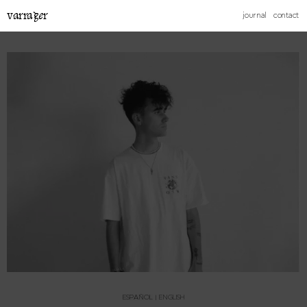
varrager
journal
contact
ESPAÑOL
|
ENGLISH