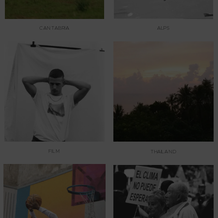
CANTABRIA
ALPS
FILM
THAILAND