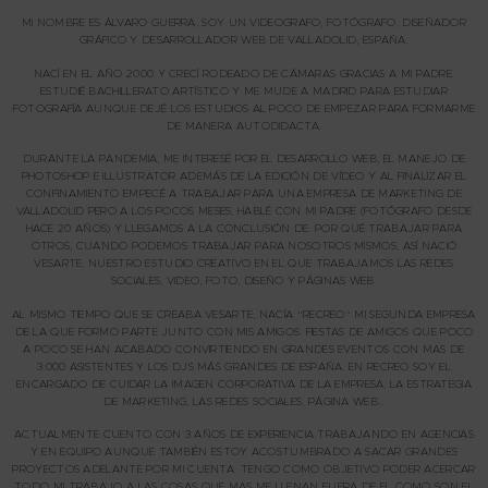
MI NOMBRE ES ÁLVARO GUERRA, SOY UN VIDEOGRAFO, FOTÓGRAFO, DISEÑADOR
GRÁFICO Y DESARROLLADOR WEB DE VALLADOLID, ESPAÑA.
NACÍ EN EL AÑO 2000 Y CRECÍ RODEADO DE CÁMARAS GRACIAS A MI PADRE.
ESTUDIÉ BACHILLERATO ARTÍSTICO Y ME MUDE A MADRID PARA ESTUDIAR
FOTOGRAFÍA AUNQUE DEJÉ LOS ESTUDIOS AL POCO DE EMPEZAR PARA FORMARME
DE MANERA AUTODIDACTA.
DURANTE LA PANDEMIA, ME INTERESÉ POR EL DESARROLLO WEB, EL MANEJO DE
PHOTOSHOP E ILLUSTRATOR ADEMÁS DE LA EDICIÓN DE VÍDEO Y AL FINALIZAR EL
CONFINAMIENTO EMPECÉ A TRABAJAR PARA UNA EMPRESA DE MARKETING DE
VALLADOLID PERO A LOS POCOS MESES, HABLÉ CON MI PADRE (FOTÓGRAFO DESDE
HACE 20 AÑOS) Y LLEGAMOS A LA CONCLUSIÓN DE: POR QUÉ TRABAJAR PARA
OTROS, CUANDO PODEMOS TRABAJAR PARA NOSOTROS MISMOS, ASÍ NACIÓ
VESARTE, NUESTRO ESTUDIO CREATIVO EN EL QUE TRABAJAMOS LAS REDES
SOCIALES, VIDEO, FOTO, DISEÑO Y PÁGINAS WEB.
AL MISMO TIEMPO QUE SE CREABA VESARTE, NACÍA “RECREO” MI SEGUNDA EMPRESA
DE LA QUE FORMO PARTE JUNTO CON MIS AMIGOS. FIESTAS DE AMIGOS QUE POCO
A POCO SE HAN ACABADO CONVIRTIENDO EN GRANDES EVENTOS CON MAS DE
3.000 ASISTENTES Y LOS DJS MÁS GRANDES DE ESPAÑA. EN RECREO SOY EL
ENCARGADO DE CUIDAR LA IMAGEN CORPORATIVA DE LA EMPRESA, LA ESTRATEGIA
DE MARKETING, LAS REDES SOCIALES, PÁGINA WEB…
ACTUALMENTE CUENTO CON 3 AÑOS DE EXPERIENCIA TRABAJANDO EN AGENCIAS
Y EN EQUIPO AUNQUE TAMBIÉN ESTOY ACOSTUMBRADO A SACAR GRANDES
PROYECTOS ADELANTE POR MI CUENTA.
TENGO COMO OBJETIVO PODER ACERCAR
TODO MI TRABAJO A LAS COSAS QUE MAS ME LLENAN FUERA DE EL COMO SON EL